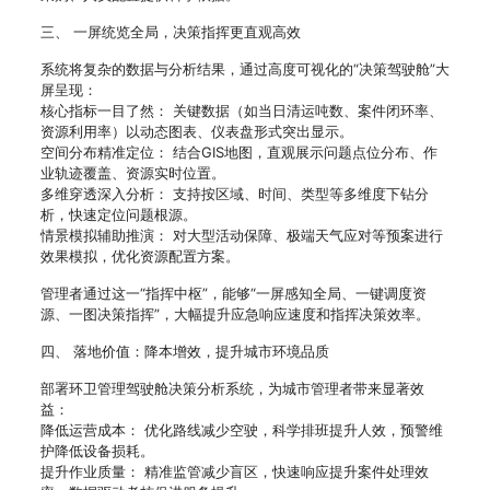
三、 一屏统览全局，决策指挥更直观高效
系统将复杂的数据与分析结果，通过高度可视化的“决策驾驶舱”大
屏呈现：
核心指标一目了然： 关键数据（如当日清运吨数、案件闭环率、
资源利用率）以动态图表、仪表盘形式突出显示。
空间分布精准定位： 结合GIS地图，直观展示问题点位分布、作
业轨迹覆盖、资源实时位置。
多维穿透深入分析： 支持按区域、时间、类型等多维度下钻分
析，快速定位问题根源。
情景模拟辅助推演： 对大型活动保障、极端天气应对等预案进行
效果模拟，优化资源配置方案。
管理者通过这一“指挥中枢”，能够“一屏感知全局、一键调度资
源、一图决策指挥”，大幅提升应急响应速度和指挥决策效率。
四、 落地价值：降本增效，提升城市环境品质
部署环卫管理驾驶舱决策分析系统，为城市管理者带来显著效
益：
降低运营成本： 优化路线减少空驶，科学排班提升人效，预警维
护降低设备损耗。
提升作业质量： 精准监管减少盲区，快速响应提升案件处理效