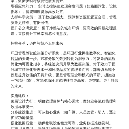
率，数据驱动考核促进服务提升。
增强应急能力： 实时监控快速发现突发问题（如路面污染、设施
损坏），智能调度资源高效处置。
支撑科学决策： 基于数据的规划、预算和资源配置更合理，管理
决策更精准、有据可依。
提升公众满意度： 更干净整洁的城市环境，更高效的问题处理反
馈，直接提升市民幸福感和满意度。
拥抱变革，迈向智慧环卫新未来
环卫管理驾驶舱决策分析系统，是环卫行业拥抱数字化、智能化
转型的关键一步。它将分散的数据转化为洞察力，将复杂的流程
简化为可视化指令，将经验决策升级为数据决策。对于致力于提
升城市精细化管理水平和环境品质的管理者而言，部署该系统不
仅是提升效能的工具升级，更是管理理念和模式的革新。拥抱这
一“智慧引擎”，方能驱动环卫管理驶向更高效、更智能、更可持续
的未来。
实施建议：
顶层设计先行： 明确管理目标与核心需求，做好业务流程梳理和
数据标准统一。
分步建设推进： 可从核心业务（如车辆、人员监管）切入，逐步
扩展功能覆盖。
强化数据质量： 确保物联设备稳定可靠，业务数据准确及时。
注重用户培训： 提升各级管理人员的数据素养和系统应用能力，