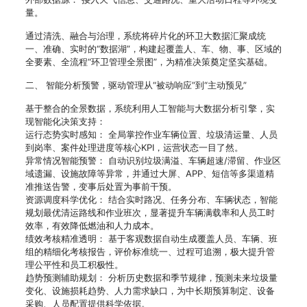
量。
通过清洗、融合与治理，系统将碎片化的环卫大数据汇聚成统
一、准确、实时的“数据湖”，构建起覆盖人、车、物、事、区域的
全要素、全流程“环卫管理全景图”，为精准决策奠定坚实基础。
二、 智能分析预警，驱动管理从“被动响应”到“主动预见”
基于整合的全景数据，系统利用人工智能与大数据分析引擎，实
现智能化决策支持：
运行态势实时感知： 全局掌控作业车辆位置、垃圾清运量、人员
到岗率、案件处理进度等核心KPI，运营状态一目了然。
异常情况智能预警： 自动识别垃圾满溢、车辆超速/滞留、作业区
域遗漏、设施故障等异常，并通过大屏、APP、短信等多渠道精
准推送告警，变事后处置为事前干预。
资源调度科学优化： 结合实时路况、任务分布、车辆状态，智能
规划最优清运路线和作业班次，显著提升车辆满载率和人员工时
效率，有效降低燃油和人力成本。
绩效考核精准透明： 基于客观数据自动生成覆盖人员、车辆、班
组的精细化考核报告，评价标准统一、过程可追溯，极大提升管
理公平性和员工积极性。
趋势预测辅助规划： 分析历史数据和季节规律，预测未来垃圾量
变化、设施损耗趋势、人力需求缺口，为中长期预算制定、设备
采购、人员配置提供科学依据。