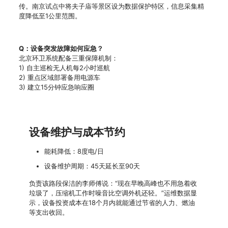
传。南京试点中将夫子庙等景区设为数据保护特区，信息采集精
度降低至1公里范围。
Q：设备突发故障如何应急？
北京环卫系统配备三重保障机制：
1) 自主巡检无人机每2小时巡航
2) 重点区域部署备用电源车
3) 建立15分钟应急响应圈
设备维护与成本节约
能耗降低：8度电/日
设备维护周期：45天延长至90天
负责该路段保洁的李师傅说：“现在早晚高峰也不用急着收
垃圾了，压缩机工作时噪音比空调外机还轻。”运维数据显
示，设备投资成本在18个月内就能通过节省的人力、燃油
等支出收回。