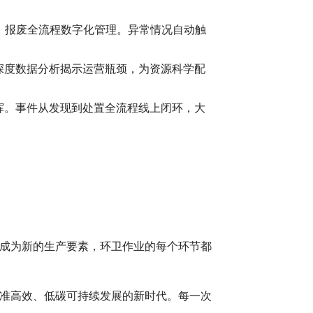
护、报废全流程数字化管理。异常情况自动触
。深度数据分析揭示运营瓶颈，为资源科学配
指挥。事件从发现到处置全流程线上闭环，大
成为新的生产要素，环卫作业的每个环节都
准高效、低碳可持续发展的新时代。每一次