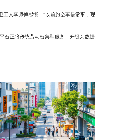
环卫工人李师傅感慨：“以前跑空车是常事，现
平台正将传统劳动密集型服务，升级为数据