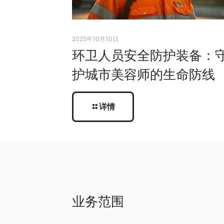
2025年10月10日
环卫人员安全防护装备：
护城市美容师的生命防线
详情
业务范围