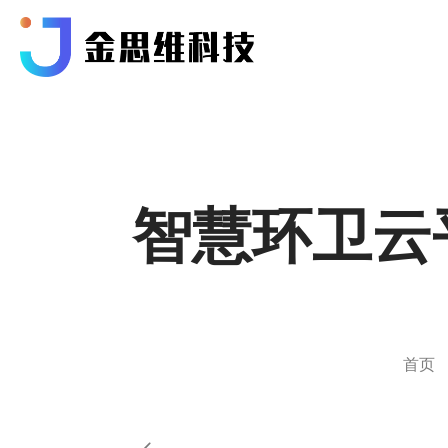
智慧环卫云
首页