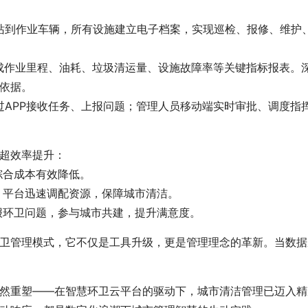
中转站到作业车辆，所有设施建立电子档案，实现巡检、报修、维
动生成作业里程、油耗、垃圾清运量、设施故障率等关键指标报表
依据。
通过APP接收任务、上报问题；管理人员移动端实时审批、调度
超效率提升：
综合成本有效降低。
，平台迅速调配资源，保障城市清洁。
报环卫问题，参与城市共建，提升满意度。
卫管理模式，它不仅是工具升级，更是管理理念的革新。当数据
然重塑——在智慧环卫云平台的驱动下，城市清洁管理已迈入精