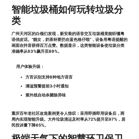
智能垃圾桶如何玩转垃圾分
类
广州天河区的白领们发现，新安装的语音交互垃圾桶竟能听懂粤
语俏皮话。“靓女，奶茶杯要扔在蓝色格仔啦”，设备用粤语提醒的
画面在抖音获得百万点赞。数据显示，这类智能设备使垃圾分类
准确率从63%飙升至89%。
用户体验升级：
方言识别支持8种地方语言
满溢预警提前3小时通知
紫外线自动杀菌除异味
重庆百年老社区改造案例更令人惊叹：采用即插即用设备后，两
周内实现智能升级。大件垃圾清运及时率从72%提升至97%，居
民投诉量下降65%。
极端天气下的智慧环卫保卫