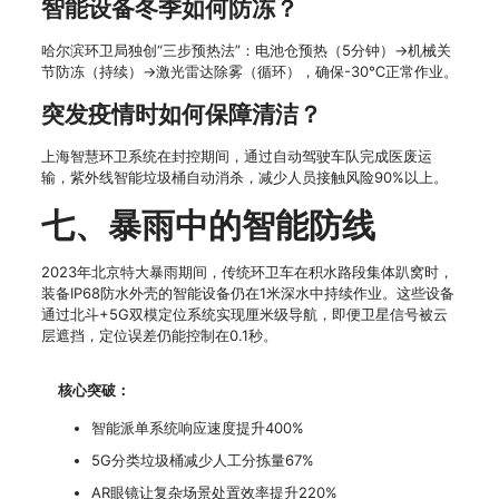
智能设备冬季如何防冻？
哈尔滨环卫局独创“三步预热法”：电池仓预热（5分钟）→机械关
节防冻（持续）→激光雷达除雾（循环），确保-30℃正常作业。
突发疫情时如何保障清洁？
上海智慧环卫系统在封控期间，通过自动驾驶车队完成医废运
输，紫外线智能垃圾桶自动消杀，减少人员接触风险90%以上。
七、暴雨中的智能防线
2023年北京特大暴雨期间，传统环卫车在积水路段集体趴窝时，
装备IP68防水外壳的智能设备仍在1米深水中持续作业。这些设备
通过北斗+5G双模定位系统实现厘米级导航，即便卫星信号被云
层遮挡，定位误差仍能控制在0.1秒。
核心突破：
智能派单系统响应速度提升400%
5G分类垃圾桶减少人工分拣量67%
AR眼镜让复杂场景处置效率提升220%