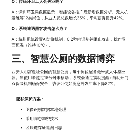
Q：传统环卫工人会失业吗？
A：深圳环卫局数据显示，智能设备推广后新增数据分析、无人机
运维等12类岗位，从业人员总数增长35%，平均薪资提升42%。
Q：系统遭遇黑客攻击怎么办？
A：杭州系统设置AI防御机制，0.2秒内识别并阻止攻击，操作界
面恒温（维持10℃）。
三、智慧公厕的数据博弈
西安大明宫遗址公园的智慧公厕，每个厕位配备毫米波人体感应
器。当使用者超过15分钟未移动，系统会通过震动提醒+自动开门
双保险机制确保安全。该设计使如厕意外发生率下降82%。
隐私保护方案：
图像识别数据本地处理
采用同态加密技术
区块链存证追溯日志