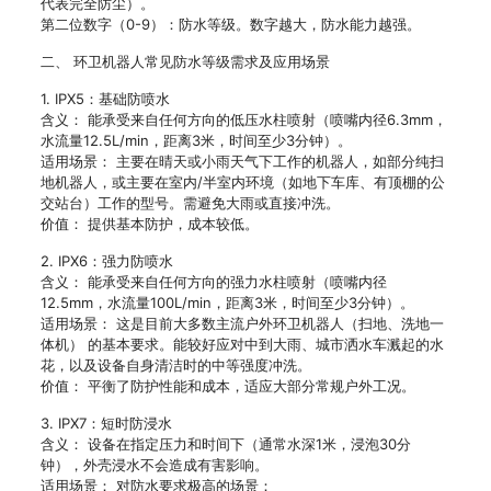
代表完全防尘）。
第二位数字（0-9）：防水等级。数字越大，防水能力越强。
二、 环卫机器人常见防水等级需求及应用场景
1. IPX5：基础防喷水
含义： 能承受来自任何方向的低压水柱喷射（喷嘴内径6.3mm，
水流量12.5L/min，距离3米，时间至少3分钟）。
适用场景： 主要在晴天或小雨天气下工作的机器人，如部分纯扫
地机器人，或主要在室内/半室内环境（如地下车库、有顶棚的公
交站台）工作的型号。需避免大雨或直接冲洗。
价值： 提供基本防护，成本较低。
2. IPX6：强力防喷水
含义： 能承受来自任何方向的强力水柱喷射（喷嘴内径
12.5mm，水流量100L/min，距离3米，时间至少3分钟）。
适用场景： 这是目前大多数主流户外环卫机器人（扫地、洗地一
体机） 的基本要求。能较好应对中到大雨、城市洒水车溅起的水
花，以及设备自身清洁时的中等强度冲洗。
价值： 平衡了防护性能和成本，适应大部分常规户外工况。
3. IPX7：短时防浸水
含义： 设备在指定压力和时间下（通常水深1米，浸泡30分
钟），外壳浸水不会造成有害影响。
适用场景： 对防水要求极高的场景：