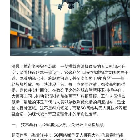
清晨，城市尚未完全苏醒。一架搭载高清摄像头的无人机悄然升
空，沿着预设路线平稳飞行。它锐利的“目光”精准扫过宽阔的主干
道、隐蔽的绿化带、蜿蜒的河道，甚至高架桥下的“盲区”——每一
处垃圾堆放、每一块违规广告、每一点路面污渍，都被毫秒间捕
捉、定位并实时回传。在数公里之外的城市智慧环卫指挥中心，
大屏幕上同步跳动着清晰的航拍画面与数据警报。工作人员轻点
鼠标，最近的环卫车辆与人员即刻收到优化后的调度指令，迅速
驶向目标区域。这不是科幻场景，而是5G网络与无人机技术深度
融合后，为现代城市环卫管理带来的革命性变革。
一、 技术基石：5G赋能无人机，突破环卫巡检瓶颈
超高速率与海量连接： 5G网络赋予无人机强大的“信息吞吐”能