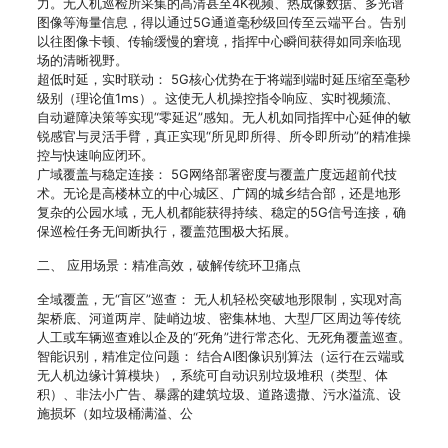
力。无人机巡检所采集的高清甚至4K视频、热成像数据、多光谱
图像等海量信息，得以通过5G通道毫秒级回传至云端平台。告别
以往图像卡顿、传输缓慢的窘境，指挥中心瞬间获得如同亲临现
场的清晰视野。
超低时延，实时联动： 5G核心优势在于将端到端时延压缩至毫秒
级别（理论值1ms）。这使无人机操控指令响应、实时视频流、
自动避障决策等实现“零延迟”感知。无人机如同指挥中心延伸的敏
锐感官与灵活手臂，真正实现“所见即所得、所令即所动”的精准操
控与快速响应闭环。
广域覆盖与稳定连接： 5G网络部署密度与覆盖广度远超前代技
术。无论是高楼林立的中心城区、广阔的城乡结合部，还是地形
复杂的公园水域，无人机都能获得持续、稳定的5G信号连接，确
保巡检任务无间断执行，覆盖范围极大拓展。
二、 应用场景：精准高效，破解传统环卫痛点
全域覆盖，无“盲区”巡查： 无人机轻松突破地形限制，实现对高
架桥底、河道两岸、陡峭边坡、密集林地、大型厂区周边等传统
人工或车辆巡查难以企及的“死角”进行常态化、无死角覆盖巡查。
智能识别，精准定位问题： 结合AI图像识别算法（运行在云端或
无人机边缘计算模块），系统可自动识别垃圾堆积（类型、体
积）、非法小广告、暴露的建筑垃圾、道路遗撒、污水溢流、设
施损坏（如垃圾桶满溢、公