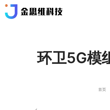
环卫5G模
首页