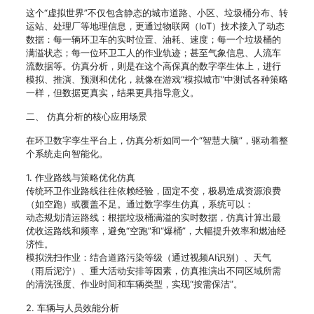
这个“虚拟世界”不仅包含静态的城市道路、小区、垃圾桶分布、转
运站、处理厂等地理信息，更通过物联网（IoT）技术接入了动态
数据：每一辆环卫车的实时位置、油耗、速度；每一个垃圾桶的
满溢状态；每一位环卫工人的作业轨迹；甚至气象信息、人流车
流数据等。仿真分析，则是在这个高保真的数字孪生体上，进行
模拟、推演、预测和优化，就像在游戏“模拟城市”中测试各种策略
一样，但数据更真实，结果更具指导意义。
二、 仿真分析的核心应用场景
在环卫数字孪生平台上，仿真分析如同一个“智慧大脑”，驱动着整
个系统走向智能化。
1. 作业路线与策略优化仿真
传统环卫作业路线往往依赖经验，固定不变，极易造成资源浪费
（如空跑）或覆盖不足。通过数字孪生仿真，系统可以：
动态规划清运路线：根据垃圾桶满溢的实时数据，仿真计算出最
优收运路线和频率，避免“空跑”和“爆桶”，大幅提升效率和燃油经
济性。
模拟洗扫作业：结合道路污染等级（通过视频AI识别）、天气
（雨后泥泞）、重大活动安排等因素，仿真推演出不同区域所需
的清洗强度、作业时间和车辆类型，实现“按需保洁”。
2. 车辆与人员效能分析