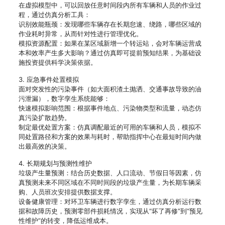
在虚拟模型中，可以回放任意时间段内所有车辆和人员的作业过
程，通过仿真分析工具：
识别效能瓶颈：发现哪些车辆存在长期怠速、绕路，哪些区域的
作业耗时异常，从而针对性进行管理优化。
模拟资源配置：如果在某区域新增一个转运站，会对车辆运营成
本和效率产生多大影响？通过仿真即可提前预知结果，为基础设
施投资提供科学决策依据。
3. 应急事件处置模拟
面对突发性的污染事件（如大面积渣土抛洒、交通事故导致的油
污泄漏），数字孪生系统能够：
快速模拟影响范围：根据事件地点、污染物类型和流量，动态仿
真污染扩散趋势。
制定最优处置方案：仿真调配最近的可用的车辆和人员，模拟不
同处置路径和方案的效果与耗时，帮助指挥中心在最短时间内做
出最高效的决策。
4. 长期规划与预测性维护
垃圾产生量预测：结合历史数据、人口流动、节假日等因素，仿
真预测未来不同区域在不同时间段的垃圾产生量，为长期车辆采
购、人员班次安排提供数据支撑。
设备健康管理：对环卫车辆进行数字孪生，通过仿真分析运行数
据和故障历史，预测零部件损耗情况，实现从“坏了再修”到“预见
性维护”的转变，降低运维成本。