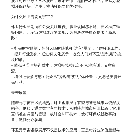
展厅可设立数字艺术展区，展示环保主题的艺术作品，或举办虚
拟环保论坛、讲座，推动环保文化的传播。
为什么环卫需要元宇宙？
环卫行业长期面临公众关注度低、职业认同感不足、技术推广难
等问题。元宇宙虚拟展厅的出现，为解决这些痛点提供了新思
路：
– 打破时空限制：任何人随时随地可“进入”展厅，了解环卫工作。
– 提升行业形象：通过科技化展示，改变人们对环卫“脏乱累”的刻
板印象。
– 降低科普与培训成本：虚拟模拟替代部分实地培训，节省资
源。
– 增强社会参与感：公众从“旁观者”变为“体验者”，更愿意支持环
保行动。
未来展望
随着元宇宙技术的成熟，环卫虚拟展厅有望与智慧城市系统深度
融合。例如，通过数字孪生技术，实时映射城市环卫状态，实现
更精准的调度与管理；或结合NFT技术，发行环保成就数字勋
章，激励公众参与。
环卫元宇宙虚拟展厅不仅是技术的应用，更是对行业价值重塑与