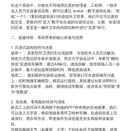
在这个系统中，分散在不同地理位置的管理者、工程师、一线作
业人员乃至设备供应商，都可以通过 avatar（数字虚拟化身）“亲
临”一个1：1复刻或超前设计的虚拟环卫世界。他们不仅可以面对
面交流，更能共同“进入”数字化生成的垃圾转运站、公厕、街道清
扫区域，甚至是一辆环卫车的内部结构中进行“实景”研讨。
二、超越传统：系统带来的核心价值与优势
1. 沉浸式远程协同与决策
场景一： 某新型环卫清扫车出现故障，当地技术人员无法解决。
传统方式需总部专家长途跋涉。而在元宇宙会议中，专家可“瞬间
传送”至虚拟车辆旁，通过AR标注、虚拟拆解，指导现场人员一步
步操作，极大缩短故障排除时间，降低差旅成本。
场景二： 规划新的垃圾收运路线。管理者们可在虚拟城市沙盘
上，实时拖拽车辆模型，模拟运行路线，系统通过AI算法即时计
算并可视化出效率、油耗、拥堵情况等数据，使决策从“凭经验”变
为“靠数据”。
2. 高保真、零风险的培训与演练
新员工上岗培训不再局限于枯燥的PPT和有限的实地观摩。他们
可以进入元宇宙，模拟驾驶各类环卫特种车辆，在虚拟街道上完
成清扫、洒水等作业，即使操作失误也毫无安全风险和设备损
耗。
可模拟极端天气（如暴雨、大雪）下的应急环卫保障预案，或突