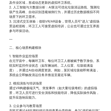
及作业区域，形成动态更新的虚拟环卫系统。
2. 人工智能与大数据分析：AI算法可优化垃圾清运路线、预测垃
圾产生高峰、自动识别违规倾倒行为，并通过历史数据模拟不同
场景下的环卫需求。
3. 沉浸式交互体验：借助VR/AR设备，管理人员可“进入”虚拟场
景远程巡检，环卫工人可接受虚拟培训，公众也可通过交互界面
参与环保活动。
—
二、核心场景构建模块
1. 智能作业监控场景
在元宇宙中，每辆环卫车、每位环卫工人都被赋予数字身份。系
统实时监控作业状态（如车辆油耗、工人位置、垃圾箱满溢
度），并通过AI自动调度资源。例如，某区域垃圾箱即将满溢，
系统会立即触发清运任务并推送至最近车辆。
2. 模拟演练与培训场景
通过VR构建极端天气、突发事件（如大量垃圾堆积）的虚拟场
景，环卫人员可进行安全演练和技能培训，降低实际操作风险，
提升应急响应能力。
3. 公众参与与教育场景
市民可通过AR应用扫描垃圾箱查看分类指南，参与“虚拟捡垃圾”