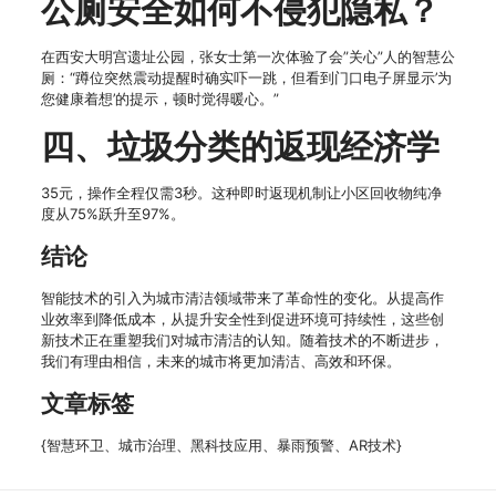
公厕安全如何不侵犯隐私？
在西安大明宫遗址公园，张女士第一次体验了会”关心”人的智慧公
厕：“蹲位突然震动提醒时确实吓一跳，但看到门口电子屏显示’为
您健康着想’的提示，顿时觉得暖心。”
四、垃圾分类的返现经济学
35元，操作全程仅需3秒。这种即时返现机制让小区回收物纯净
度从75%跃升至97%。
结论
智能技术的引入为城市清洁领域带来了革命性的变化。从提高作
业效率到降低成本，从提升安全性到促进环境可持续性，这些创
新技术正在重塑我们对城市清洁的认知。随着技术的不断进步，
我们有理由相信，未来的城市将更加清洁、高效和环保。
文章标签
{智慧环卫、城市治理、黑科技应用、暴雨预警、AR技术}