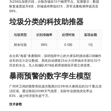
为256位加密片段，分散存储在12个物理节点。实测显示：数据
恢复速度提升8倍，存储成本降低62%，异常流量检测率提高至
99%。
垃圾分类的科技助推器
垃圾类型
识别准确率
处理时效
返现金额
厨余垃圾
98%
0.5秒
1元
在台风“海葵”来袭期间，深圳指挥中心的大屏实时跳动着238辆作
业车的北斗定位数据。系统自动调派25台大功率抽水车前往32个
历史积水点，无人机编队对18处易滑坡路段开展立体巡查。
暴雨预警的数字孪生模型
广州环卫局的预警系统成功预测2023年特大暴雨后的32个重点清
洁区域。通过模拟200种天气场景，实际作业路线优化率达
83%，减少经济损失超千万。
技术参数