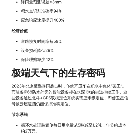
降雨量预测误差±3mm
积水点识别准确率94%
应急响应速度提升400%
经济价值
道路恢复时间缩短58%
设备损耗降低29%
保险理赔减少42%
极端天气下的生存密码
2023年北京遭遇暴雨袭击时，传统环卫车在积水中集体“罢工”。
而装备IP68防水外壳的智能设备却在水深1米的街道持续工作。这
些设备通过北斗+GPS双模定位系统实现厘米级定位，即使卫星信
号被云层遮挡仍能保持准确定位。
节水系统
循环水处理装置使每日用水量从5吨减至1.2吨，年节约成本
约2万元。