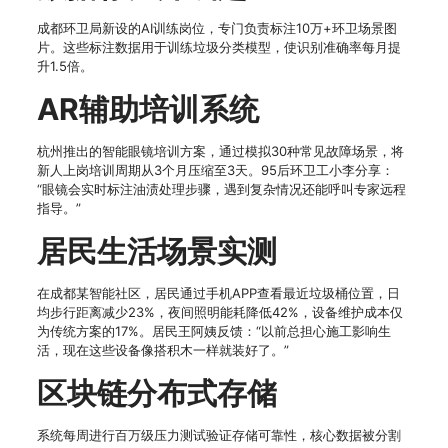
成都环卫局新设的AI训练岗位，专门负责标注10万+环卫场景图
片。这些标注数据用于训练垃圾分类模型，使识别准确率每月提
升1.5倍。
AR辅助培训系统
杭州推出的智能眼镜培训方案，通过模拟30种常见故障场景，将
新人上岗培训周期从3个月压缩至3天。95后环卫工小李分享：
“眼镜会实时标注油渍处理步骤，遇到复杂情况还能呼叫专家远程
指导。”
居民生活场景实测
在成都某智能社区，居民通过手机APP查看最近垃圾桶位置，日
均步行距离减少23%，夜间照明能耗降低42%，设备维护成本仅
为传统方案的17%。居民王阿姨反馈：“以前总担心施工影响生
活，现在这些设备像搭积木一样就装好了。”
区块链分布式存储
系统每周进行百万级压力测试验证存储可靠性，核心数据被分割