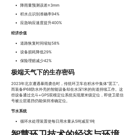
降雨量预测误差±3mm
积水点识别准确率94%
应急响应速度提升400%
经济价值
道路恢复时间缩短58%
设备损耗降低29%
保险理赔减少42%
极端天气下的生存密码
2023年北京遭遇暴雨袭击时，传统环卫车在积水中集体“罢工”。
而装备IP68防水外壳的智能设备却在水深1米的街道持续工作。这
些设备通过北斗+GPS双模定位系统实现厘米级定位，即使卫星信
号被云层遮挡仍能保持准确定位。
节水系统
循环水处理装置使每日用水量从5吨减至1吨
智慧环卫技术的经济与环境