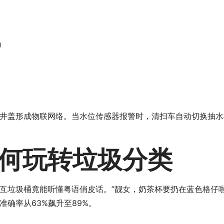
）
井盖形成物联网络。当水位传感器报警时，清扫车自动切换抽水
何玩转垃圾分类
互垃圾桶竟能听懂粤语俏皮话。”靓女，奶茶杯要扔在蓝色格仔
确率从63%飙升至89%。