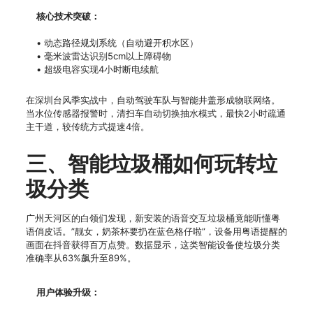
核心技术突破：
• 动态路径规划系统（自动避开积水区）
• 毫米波雷达识别5cm以上障碍物
• 超级电容实现4小时断电续航
在深圳台风季实战中，自动驾驶车队与智能井盖形成物联网络。
当水位传感器报警时，清扫车自动切换抽水模式，最快2小时疏通
主干道，较传统方式提速4倍。
三、智能垃圾桶如何玩转垃
圾分类
广州天河区的白领们发现，新安装的语音交互垃圾桶竟能听懂粤
语俏皮话。”靓女，奶茶杯要扔在蓝色格仔啦”，设备用粤语提醒的
画面在抖音获得百万点赞。数据显示，这类智能设备使垃圾分类
准确率从63%飙升至89%。
用户体验升级：