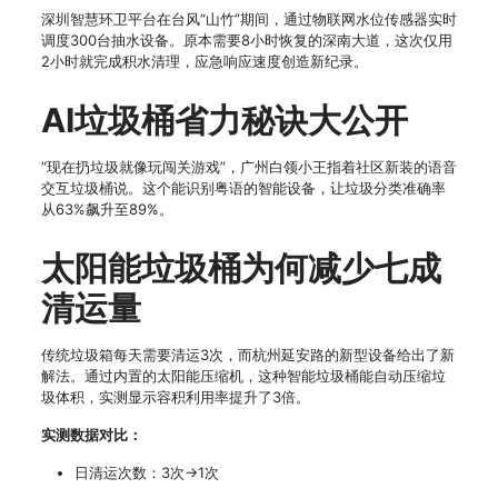
深圳智慧环卫平台在台风“山竹”期间，通过物联网水位传感器实时
调度300台抽水设备。原本需要8小时恢复的深南大道，这次仅用
2小时就完成积水清理，应急响应速度创造新纪录。
AI垃圾桶省力秘诀大公开
“现在扔垃圾就像玩闯关游戏”，广州白领小王指着社区新装的语音
交互垃圾桶说。这个能识别粤语的智能设备，让垃圾分类准确率
从63%飙升至89%。
太阳能垃圾桶为何减少七成
清运量
传统垃圾箱每天需要清运3次，而杭州延安路的新型设备给出了新
解法。通过内置的太阳能压缩机，这种智能垃圾桶能自动压缩垃
圾体积，实测显示容积利用率提升了3倍。
实测数据对比：
日清运次数：3次→1次