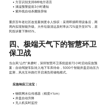
• 方言识别支持8种地方语言
• 满溢预警提前3小时通知
• 紫外线自动杀菌除异味
重庆百年老社区改造案例更令人惊叹：采用即插即用设备后，两
周内实现智能升级。大件垃圾清运及时率从72%提升至97%，居
民投诉量下降65%。
四、极端天气下的智慧环卫
保卫战
当台风”山竹”来袭时，深圳智慧环卫系统提前72小时启动应急预
案：自动驾驶车队转入地下车库待命，5000个智能井盖启动压力
监测，风光互补路灯开启满负荷储电模式。
应急响应三法宝：
• 物联网水位传感器（精度±1cm）
• 井盖自动升降
• 无人机实时监控