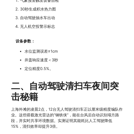
气象预警触发设备自检
30秒生成积水热力图
自动驾驶抽水车出动
无人机空投警示标志
设备参数：
水位监测误差±1cm
井盖响应速度＜3秒
定位精度0.5%。
二、自动驾驶清扫车夜间突
击秘籍
上海外滩的凌晨2点，12台无人驾驶清扫车正以厘米级精度编队作
业。这些搭载激光雷达的”钢铁侠”，能在台风后自动识别塌方路
段，并实时共享环境数据。实测证明其能耗比人工驾驶降低
15%，清扫效率却提升3倍。