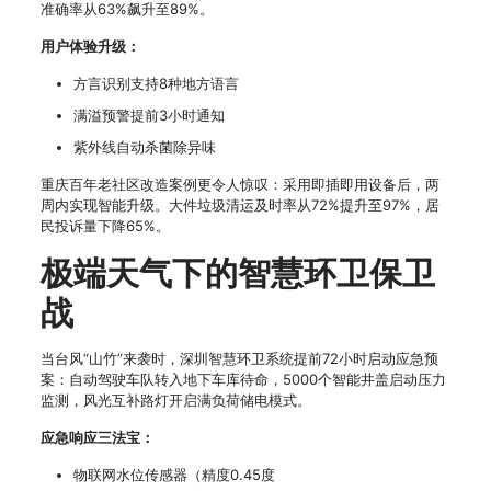
准确率从63%飙升至89%。
用户体验升级：
方言识别支持8种地方语言
满溢预警提前3小时通知
紫外线自动杀菌除异味
重庆百年老社区改造案例更令人惊叹：采用即插即用设备后，两
周内实现智能升级。大件垃圾清运及时率从72%提升至97%，居
民投诉量下降65%。
极端天气下的智慧环卫保卫
战
当台风“山竹”来袭时，深圳智慧环卫系统提前72小时启动应急预
案：自动驾驶车队转入地下车库待命，5000个智能井盖启动压力
监测，风光互补路灯开启满负荷储电模式。
应急响应三法宝：
物联网水位传感器（精度0.45度