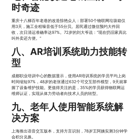
时奇迹
重庆十八梯百年老巷的改造惊艳众人：部署50个物联网垃圾箱仅
用3天，施工全程噪音低于55分贝。居民通过微信预约大件回
收，次日清运准确率达97%。72岁的刘大爷说：“现在扔旧家具比
叫外卖还方便。”
八、AR培训系统助力技能转
型
成都职业培训中心的数据显示，使用AR培训系统的学员平均上岗
时间缩短97%，48岁的老张通过632个可交互部件模型，9天就掌
握了设备维护技能。更值得关注的是，35%的学员获得物联网运
维师认证，实现从体力劳动者向技术人员的转型。
九、老年人使用智能系统解
决方案
上海推出语音交互版本，支持方言识别，78岁王阿姨实测3分钟学
会积分兑换。