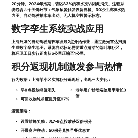
20分钟。2024年汛期，该区83%的积水投诉因此消失。这套系
统包含四个关键环节：气象预警触发设备自检、30秒生成积水热
力图、自动驾驶抽水车出动、无人机空投警示标志。
数字孪生系统实战应用
上海外滩的自动驾驶清扫车凌晨2点开始作业，通过激光雷达扫描
生成数字孪生地图。系统自动标记需要重点清洁的落叶堆积区，
将环卫工日步行距离从5公里压缩至1公里。
积分返现机制激发参与热情
行为数据：
上海某小区实施积分返现后，出现三大变化：
早8点投放峰值消失
老年用户移动端使用率增长3
倍
可回收物纯净度提升至97%
运营策略：
设置错峰奖励：晚7-9点投放获双倍积分
开展商户联动：50积分兑换早餐优惠券