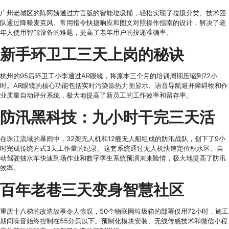
广州老城区的陈阿姨通过方言版的智能垃圾桶，轻松实现了垃圾分类。技术团
队通过降噪麦克风、常用指令快捷响应和图文对照操作指南的设计，解决了老
年人使用智能设备的难题，提高了老年用户的投递准确率。
新手环卫工三天上岗的秘诀
杭州的95后环卫工小李通过AR眼镜，将原本三个月的培训周期压缩到72小
时。AR眼镜的核心功能包括实时污染源热力图显示、语音导航避开障碍物和作
业质量自动评分系统，极大地提高了新员工的工作效率和留存率。
防汛黑科技：九小时干完三天活
在珠江流域的暴雨中，32架无人机和12艘无人船组成的防汛战队，创下了9小
时完成传统方式3天工作量的纪录。这套系统通过无人机快速定位积水区、自
动驾驶抽水车快速到场作业和数字孪生系统预演未来险情，极大地提高了防汛
效率。
百年老巷三天变身智慧社区
重庆十八梯的改造故事令人惊叹，50个物联网垃圾箱的部署仅用72小时，施工
期间噪音始终控制在55分贝以下。预制化模块安装、无线传感技术和微信小程