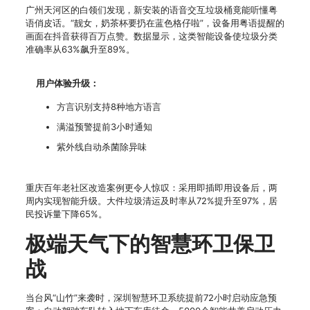
广州天河区的白领们发现，新安装的语音交互垃圾桶竟能听懂粤
语俏皮话。“靓女，奶茶杯要扔在蓝色格仔啦”，设备用粤语提醒的
画面在抖音获得百万点赞。数据显示，这类智能设备使垃圾分类
准确率从63%飙升至89%。
用户体验升级：
方言识别支持8种地方语言
满溢预警提前3小时通知
紫外线自动杀菌除异味
重庆百年老社区改造案例更令人惊叹：采用即插即用设备后，两
周内实现智能升级。大件垃圾清运及时率从72%提升至97%，居
民投诉量下降65%。
极端天气下的智慧环卫保卫
战
当台风“山竹”来袭时，深圳智慧环卫系统提前72小时启动应急预