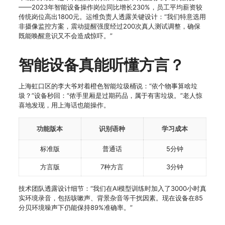
——2023年智能设备操作岗位同比增长230%，员工平均薪资较
传统岗位高出1800元。运维负责人透露关键设计：“我们特意选用
非摄像监控方案，震动提醒强度经过200次真人测试调整，确保
既能唤醒意识又不会造成惊吓。”
智能设备真能听懂方言？
上海虹口区的李大爷对着橙色智能垃圾桶说：“依个物事算啥垃
圾？”设备秒回：“侬手里厢是过期药品，属于有害垃圾。”老人惊
喜地发现，用上海话也能操作。
功能版本
识别语种
学习成本
标准版
普通话
5分钟
方言版
7种方言
3分钟
技术团队透露设计细节：“我们在AI模型训练时加入了3000小时真
实环境录音，包括咳嗽声、背景杂音等干扰因素。现在设备在85
分贝环境噪声下仍能保持89%准确率。”