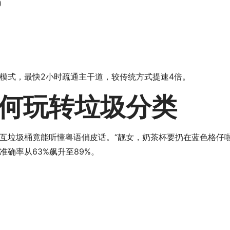
）
模式，最快2小时疏通主干道，较传统方式提速4倍。
何玩转垃圾分类
互垃圾桶竟能听懂粤语俏皮话。“靓女，奶茶杯要扔在蓝色格仔
确率从63%飙升至89%。