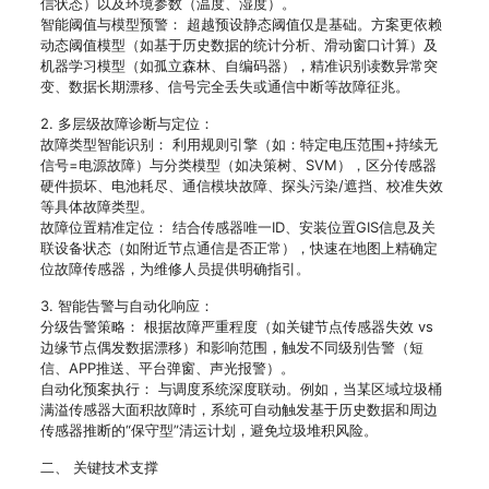
信状态）以及环境参数（温度、湿度）。
智能阈值与模型预警： 超越预设静态阈值仅是基础。方案更依赖
动态阈值模型（如基于历史数据的统计分析、滑动窗口计算）及
机器学习模型（如孤立森林、自编码器），精准识别读数异常突
变、数据长期漂移、信号完全丢失或通信中断等故障征兆。
2. 多层级故障诊断与定位：
故障类型智能识别： 利用规则引擎（如：特定电压范围+持续无
信号=电源故障）与分类模型（如决策树、SVM），区分传感器
硬件损坏、电池耗尽、通信模块故障、探头污染/遮挡、校准失效
等具体故障类型。
故障位置精准定位： 结合传感器唯一ID、安装位置GIS信息及关
联设备状态（如附近节点通信是否正常），快速在地图上精确定
位故障传感器，为维修人员提供明确指引。
3. 智能告警与自动化响应：
分级告警策略： 根据故障严重程度（如关键节点传感器失效 vs
边缘节点偶发数据漂移）和影响范围，触发不同级别告警（短
信、APP推送、平台弹窗、声光报警）。
自动化预案执行： 与调度系统深度联动。例如，当某区域垃圾桶
满溢传感器大面积故障时，系统可自动触发基于历史数据和周边
传感器推断的“保守型”清运计划，避免垃圾堆积风险。
二、 关键技术支撑