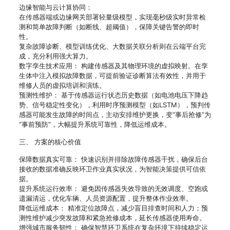
边缘智能与云计算协同：
在传感器端或边缘网关部署轻量级模型，实现毫秒级实时异常检
测和简单故障判断（如断线、超阈值），保障关键告警的即时
性。
复杂故障诊断、模型训练优化、大数据关联分析则在云端平台完
成，充分利用强大算力。
数字孪生技术应用： 构建传感器及其物理环境的虚拟映射。在孪
生体中注入模拟故障数据，可提前验证诊断算法有效性，并用于
维修人员的虚拟培训和演练。
预测性维护： 基于传感器运行状态历史数据（如电池电压下降趋
势、信号稳定性变化），利用时序预测模型（如LSTM），预判传
感器可能发生故障的时间点，主动安排维护更换，变“事后抢修”为
“事前预防”，大幅提升系统可靠性，降低运维成本。
三、 方案的核心价值
保障数据真实可靠： 快速识别并排除故障传感器干扰，确保后台
接收的数据准确反映环卫作业真实状况，为智能决策提供可信依
据。
提升系统运行效率： 避免因传感器失效导致的无效调度、空跑或
遗漏清运，优化车辆、人员资源配置，提升整体作业效率。
降低运维成本： 精准定位故障点，减少盲目排查时间和人力；预
测性维护减少突发故障和紧急抢修成本，延长传感器使用寿命。
增强城市服务韧性： 确保智慧环卫系统在复杂环境下持续稳定运