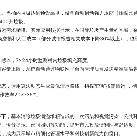
。当桶内垃圾达到预设高度，设备自动启动强力压缩（压缩比通常
400升垃圾。
清运需求骤降。实际应用数据显示，在同等垃圾产生量的区域，
车辆磨损和人工成本（部分城市报告相关成本下降30%以上），
感器，7×24小时监测桶内垃圾填充高度。
到容量上限，系统自动通过物联网平台向管理后台发送精准满溢
态，运用算法动态生成最优清运路线，指挥车辆“按需清运”，彻底
效率20%-35%。
齐下，基本消除垃圾满溢堆积造成的二次污染和视觉污染，公共
盖、语音提示、夜间照明等功能，提升市民投放便利性与舒适度
能，成为展示城市精细化管理水平和科技创新能力的窗口。