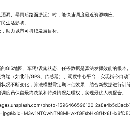
土洒漏、暴雨后路面淤泥）时，能快速调度最近资源响应。
市民生活影响。
放，助力城市可持续发展目标。
的GIS地图、车辆/设施状态、任务数据是算法发挥效能的根本
能终端（如北斗/GPS、传感器）、调度中心平台，实现指令自
通状况不断变化，算法模型需定期评估效果，结合新数据进行训
的调度员保留最终决策和特殊情况处理权，实现最优人机配合。
s.unsplash.com/photo-1596466596120-2a8e4b5d3acb
&fm=jpg&ixid=M3w1NTQwNTN8MHwxfGFsbHx8fHx8fHx8fDE