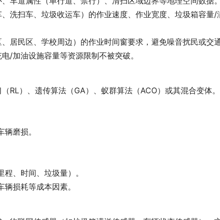
扑、车道属性（单行道、禁行）、清扫区域边界等地理空间数据
车、洗扫车、垃圾收运车）的作业速度、作业宽度、垃圾箱容量/
区、居民区、学校周边）的作业时间窗要求，避免噪音扰民或交
充电/加油设施容量等资源限制不被突破。
习（RL）、遗传算法（GA）、蚁群算法（ACO）或其混合变体
：
车辆磨损。
（里程、时间、垃圾量）。
、车辆损耗等成本因素。