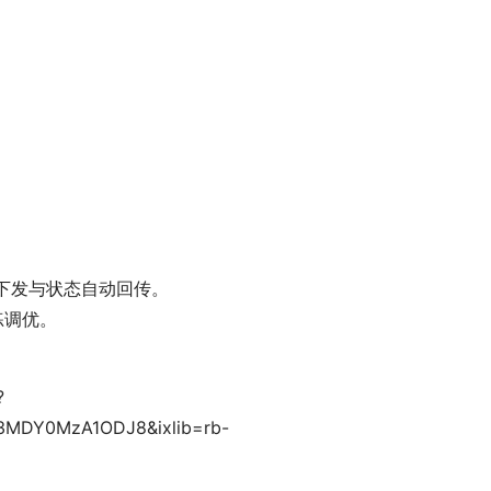
。
动下发与状态自动回传。
练调优。
?
3MDY0MzA1ODJ8&ixlib=rb-