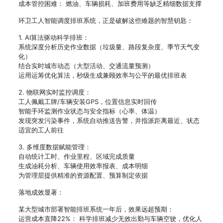
成本管控困难： 燃油、车辆损耗、加班费用等缺乏精细数据支撑
环卫工人智能调度排班系统，正是破解这些难题的智慧钥匙：
1. AI算法驱动科学排班：
系统深度分析历史作业数据（垃圾量、路段复杂度、季节天气变
化）
结合实时城市动态（大型活动、交通流量预测）
运用运筹优化算法，秒级生成兼顾效率与公平的最优排班表
2. 物联网实时监控调度：
工人佩戴工牌/车辆安装GPS，位置信息实时回传
智能手环监测作业状态与安全指标（心率、体温）
发现突发污染事件，系统自动推送告警，并指派距离最近、状态
适宜的工人前往
3. 多维度数据赋能管理：
自动统计工时、作业里程、区域完成质量
生成油耗分析、车辆使用效率报表、成本明细
为管理层提供精准的资源配置、预算制定依据
落地成效显著：
某大型城市部署智能排班系统一年后，效果远超预期：
运营成本直降22%： 科学排班减少无效出勤与车辆空驶，优化人