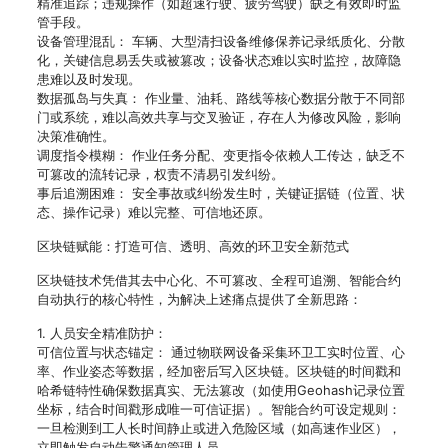
精准追踪；违规操作（如超速行驶、疲劳驾驶）缺乏有效即时监
管手段。
设备管理混乱： 车辆、大型清扫设备维修保养记录纸质化、分散
化，关键信息易丢失或被篡改；设备状态难以实时监控，故障隐
患难以及时发现。
数据孤岛与失真： 作业量、油耗、路线等核心数据分散于不同部
门或系统，难以高效共享与交叉验证，存在人为修改风险，影响
决策准确性。
调度指令模糊： 作业任务分配、变更指令依赖人工传达，缺乏不
可篡改的流转记录，权责不清易引发纠纷。
事后追溯困难： 安全事故或纠纷发生时，关键证据链（位置、状
态、操作记录）难以完整、可信地还原。
区块链赋能：打造可信、透明、高效的环卫安全新范式
区块链技术凭借其去中心化、不可篡改、全程可追溯、智能合约
自动执行的核心特性，为解决上述痛点提供了全新思路：
1. 人员安全精准防护：
可信位置与状态锚定： 通过物联网设备采集环卫工实时位置、心
率、作业姿态等数据，经加密后写入区块链。区块链的时间戳和
哈希链特性确保数据真实、无法篡改（如使用Geohash记录位置
坐标，结合时间戳形成唯一可信证据）。智能合约可设定规则：
一旦检测到工人长时间静止或进入危险区域（如高速作业区），
立即触发自动告警通知管理人员。