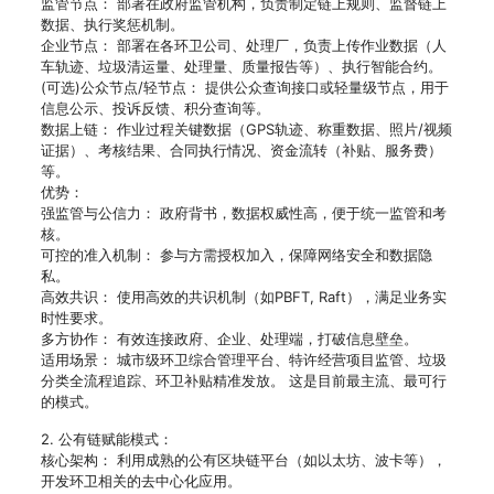
监管节点： 部署在政府监管机构，负责制定链上规则、监督链上
数据、执行奖惩机制。
企业节点： 部署在各环卫公司、处理厂，负责上传作业数据（人
车轨迹、垃圾清运量、处理量、质量报告等）、执行智能合约。
(可选)公众节点/轻节点： 提供公众查询接口或轻量级节点，用于
信息公示、投诉反馈、积分查询等。
数据上链： 作业过程关键数据（GPS轨迹、称重数据、照片/视频
证据）、考核结果、合同执行情况、资金流转（补贴、服务费）
等。
优势：
强监管与公信力： 政府背书，数据权威性高，便于统一监管和考
核。
可控的准入机制： 参与方需授权加入，保障网络安全和数据隐
私。
高效共识： 使用高效的共识机制（如PBFT, Raft），满足业务实
时性要求。
多方协作： 有效连接政府、企业、处理端，打破信息壁垒。
适用场景： 城市级环卫综合管理平台、特许经营项目监管、垃圾
分类全流程追踪、环卫补贴精准发放。 这是目前最主流、最可行
的模式。
2. 公有链赋能模式：
核心架构： 利用成熟的公有区块链平台（如以太坊、波卡等），
开发环卫相关的去中心化应用。