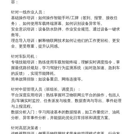
容：
针对一线作业人员：
基础操作培训：如何操作智能手环/工牌（签到、报警、接收任
务）、如何使用车载终端屏幕、如何识别设备异常等。
安全意识培训：设备防水防摔、作业安全规范、通过设备一键求
救等。
理念导入培训：解释物联网技术如何让他们的工作更轻松、更安
全、更受尊重，提升认同感。
针对车队司机：
专项技能培训：熟练使用车载智能终端，理解实时调度指令，掌
握最优路径规划，学习驾驶行为监测系统（如对急加速、急刹车
的反馈），实现节能降耗。
简单故障排除：如设备重启、网络连接等。
针对中层管理人员（班组长、调度员）：
平台深度应用培训：熟练掌握环卫物联网云平台的操作，包括人
员/车辆实时监控、任务派发与核查、数据查询与导出、事件处理
与上报流程。
数据分析入门：学习阅读基本的数据报表，如工作量统计、油耗
分析、异常事件分析，并能据此优化日常排班和调度方案。
针对高层决策者：
战略视野培训：侧重于物联网技术带来的管理模式变革、行业发