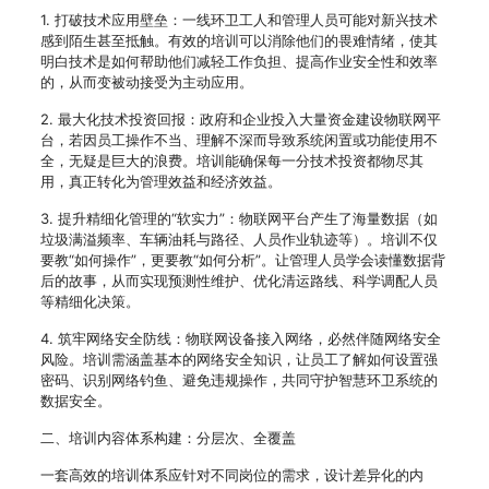
1. 打破技术应用壁垒：一线环卫工人和管理人员可能对新兴技术
感到陌生甚至抵触。有效的培训可以消除他们的畏难情绪，使其
明白技术是如何帮助他们减轻工作负担、提高作业安全性和效率
的，从而变被动接受为主动应用。
2. 最大化技术投资回报：政府和企业投入大量资金建设物联网平
台，若因员工操作不当、理解不深而导致系统闲置或功能使用不
全，无疑是巨大的浪费。培训能确保每一分技术投资都物尽其
用，真正转化为管理效益和经济效益。
3. 提升精细化管理的“软实力”：物联网平台产生了海量数据（如
垃圾满溢频率、车辆油耗与路径、人员作业轨迹等）。培训不仅
要教“如何操作”，更要教“如何分析”。让管理人员学会读懂数据背
后的故事，从而实现预测性维护、优化清运路线、科学调配人员
等精细化决策。
4. 筑牢网络安全防线：物联网设备接入网络，必然伴随网络安全
风险。培训需涵盖基本的网络安全知识，让员工了解如何设置强
密码、识别网络钓鱼、避免违规操作，共同守护智慧环卫系统的
数据安全。
二、培训内容体系构建：分层次、全覆盖
一套高效的培训体系应针对不同岗位的需求，设计差异化的内