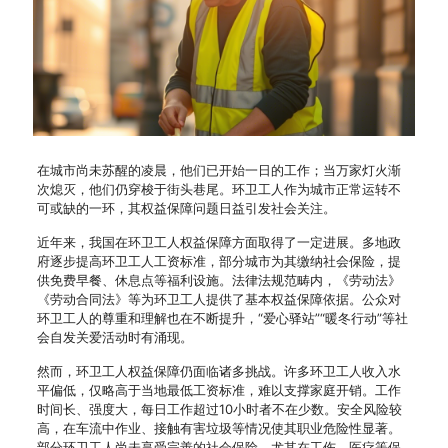
在城市尚未苏醒的凌晨，他们已开始一日的工作；当万家灯火渐
次熄灭，他们仍穿梭于街头巷尾。环卫工人作为城市正常运转不
可或缺的一环，其权益保障问题日益引发社会关注。
近年来，我国在环卫工人权益保障方面取得了一定进展。多地政
府逐步提高环卫工人工资标准，部分城市为其缴纳社会保险，提
供免费早餐、休息点等福利设施。法律法规范畴内，《劳动法》
《劳动合同法》等为环卫工人提供了基本权益保障依据。公众对
环卫工人的尊重和理解也在不断提升，“爱心驿站”“暖冬行动”等社
会自发关爱活动时有涌现。
然而，环卫工人权益保障仍面临诸多挑战。许多环卫工人收入水
平偏低，仅略高于当地最低工资标准，难以支撑家庭开销。工作
时间长、强度大，每日工作超过10小时者不在少数。安全风险较
高，在车流中作业、接触有害垃圾等情况使其职业危险性显著。
部分环卫工人尚未享受完善的社会保险，尤其在工伤、医疗等保