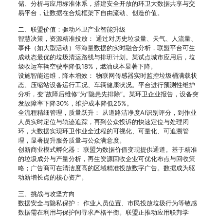
储、分析与应用标准体系，搭建安全开放的环卫大数据共享与交
易平台，让数据在合规框架下自由流动、创造价值。
二、联盟价值：驱动环卫产业智能升级
智慧决策，资源精准投放： 通过对历史垃圾量、天气、人流量、
事件（如大型活动）等海量数据的实时融合分析，联盟平台可生
成动态最优的垃圾清运路线与排班计划。某试点城市应用后，垃
圾收运车辆空驶率降低18%，燃油成本显著下降。
设施智能运维，降本增效： 物联网传感器实时监控垃圾桶满载状
态、压缩站设备运行工况、车辆健康状况。平台进行预测性维护
分析，变“故障后维修”为“隐患先排除”。某环卫企业报告，设备突
发故障率下降30%，维护成本降低25%。
全流程精细管理，质量跃升： 从道路洁净度AI识别评分，到作业
人员实时定位与轨迹追踪，再到公众投诉的快速定位与处理闭
环，大数据实现环卫作业全过程的可视化、可量化、可追溯管
理，显著提升服务质量与公众满意度。
创新商业模式孵化器： 联盟为数据价值变现提供通道。基于精准
的垃圾成分与产量分析，再生资源回收企业可优化布点与回收策
略；广告商可在清洁度高的区域精准投放数字广告。数据成为驱
动新增长点的核心资产。
三、挑战与攻坚方向
数据安全与隐私保护： 作业人员位置、市民投放垃圾行为等敏感
数据需在利用与保护间寻求严格平衡。联盟正推动应用联邦学