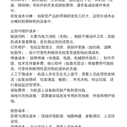
圾、障碍物）等软件的开发或授权费用，通常集成在硬件售价
中。
研发成本分摊： 创新型产品的早期研发投入巨大，这部分成本会
分摊到前期销售的设备中。
运营与维护成本：
能源消耗： 主要为电力消耗（充电）。相较于燃油环卫车，其能
耗成本显著降低，是长期运营的优势点。
日常维护： 包括定期清洁、润滑、易损件更换（如扫刷、滤网、
轮胎等）。设计可靠性和模块化程度直接影响此项成本。
维修成本： 故障维修（传感器、电路、机械部件损坏）、软件升
级、技术支持服务费。核心部件（如激光雷达）维修费用可能较
高。可靠性和耐用性是控制此成本的关键。
人工干预成本： 机器人并非完全无人值守，需要人员处理突发情
况（如复杂障碍、垃圾满溢、被困）、补充水电、转运垃圾、进
行基础监控管理等。
保险费用： 为机器人设备购买财产险和责任险。
场地与充电设施： 需要建设或改造专用的充电桩、停放和维护场
地。
隐形成本：
部署与调试成本： 现场环境勘测、地图构建、参数调试、人员培
训等。
管理成本： 后台监控人员、调度人员的成本。