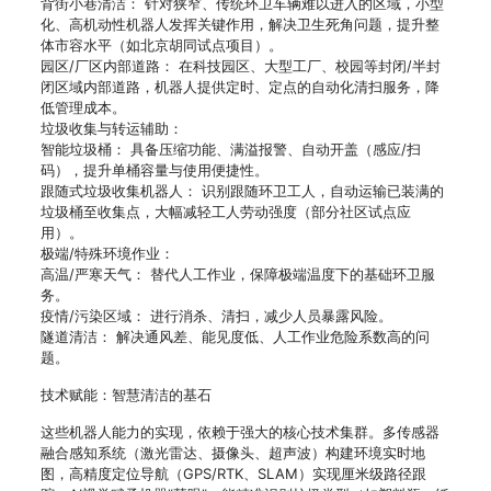
背街小巷清洁： 针对狭窄、传统环卫车辆难以进入的区域，小型
化、高机动性机器人发挥关键作用，解决卫生死角问题，提升整
体市容水平（如北京胡同试点项目）。
园区/厂区内部道路： 在科技园区、大型工厂、校园等封闭/半封
闭区域内部道路，机器人提供定时、定点的自动化清扫服务，降
低管理成本。
垃圾收集与转运辅助：
智能垃圾桶： 具备压缩功能、满溢报警、自动开盖（感应/扫
码），提升单桶容量与使用便捷性。
跟随式垃圾收集机器人： 识别跟随环卫工人，自动运输已装满的
垃圾桶至收集点，大幅减轻工人劳动强度（部分社区试点应
用）。
极端/特殊环境作业：
高温/严寒天气： 替代人工作业，保障极端温度下的基础环卫服
务。
疫情/污染区域： 进行消杀、清扫，减少人员暴露风险。
隧道清洁： 解决通风差、能见度低、人工作业危险系数高的问
题。
技术赋能：智慧清洁的基石
这些机器人能力的实现，依赖于强大的核心技术集群。多传感器
融合感知系统（激光雷达、摄像头、超声波）构建环境实时地
图，高精度定位导航（GPS/RTK、SLAM）实现厘米级路径跟