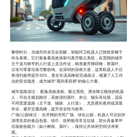
黎明时分，当城市尚未完全苏醒，智能环卫机器人已悄然穿梭于
街头巷尾。它们装备着高效滚刷与真空吸尘系统，在宽阔的城市
主干道与狭窄的人行道上灵活作业，精准避开障碍物，将落叶、
尘埃与零星垃圾尽数收纳。在深圳的深南大道，这类机器人不仅
将清扫效率提升30%，更在车流高峰前完成保洁，规避了人工作
业的安全隐患，成为城市”晨间美容师”的核心力量。
城市道路清洁： 配备高效滚刷、吸尘系统、洒水降尘模块的机器
人，可自主规划路径，高效清扫落叶、灰尘、烟头等垃圾，适应
不同宽度道路（主干道、辅路、人行道），尤其擅长夜间或清晨
作业，避开交通高峰，提升安全性与效率。
广场/公园保洁： 在开阔的市民广场、绿化公园，机器人可识别并
清理丢弃的食品包装、纸巾、饮料瓶等常见垃圾，部分具备草坪
垃圾捡拾能力（如小树枝、落叶），保持公共休闲空间洁净美
观。