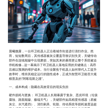
晨曦微露，一台环卫机器人正沿着城市街道进行清扫作业。然
而，短短数周后，其传感器被灰尘覆盖导致识别失灵，关键传动
部件在连续颠簸中出现磨损，突如其来的暴雨更让整个系统被迫
停机检修…这一幕揭示了环卫机器人落地应用的关键痛点：高昂
且难以预测的维护成本。当行业聚焦于机器人如何替代人工提升
效率时，维持其稳定运行的隐性成本，正成为智慧环卫能否大规
模普及的“阿喀琉斯之踵”。
一、成本构成：隐藏在高效背后的现实负担
硬件损耗与更换： 环卫机器人长期暴露于复杂、恶劣环境（垃圾
腐蚀、路面颠簸、极端天气），关键部件如高精度传感器（易被
灰尘、水汽遮挡）、清扫刷具、轮胎、传动系统等损耗速度远超