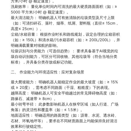
方米/小时 @ 额定速度）。
洗刷效率： 量化单位时间内可清洗的最大硬质路面面积（如：≥
5000 平方米/小时 @ 额定速度）。
最大清洁能力： 明确机器人可有效清除的垃圾类型及尺寸上限
（如：可清扫碎石、落叶、烟蒂、纸屑、塑料瓶（直径≤ 15cm，
高度≤ 25cm））。
尘箱/水箱容量： 根据作业时长和路线规划，设定合理的尘箱容积
（如：≥ 150L）和清水箱/污水箱容积（如：≥ 200L/200L），并
明确满载重量对续航的影响。
垃圾识别与分类能力（可选但趋势）： 要求具备基于AI视觉的垃
圾自动识别能力，可区分可回收物、其他垃圾等（符合当地分类
标准），并具备分类存放或标记功能。
二、 作业能力与环境适应性：应对复杂场景
最大爬坡能力： 明确机器人能稳定作业的最大坡度（如：≥ 15%
或 ≥ 20度），需考虑不同路面（干湿、粗糙度）下的表现。
越障高度： 明确机器人可安全平稳越过的常见障碍物高度（如：
路缘石、减速带 ≥ 8cm）。
最小转弯半径： 此参数影响机器人在狭窄区域（如人行道、广场
角落）的灵活性和覆盖率（如：≤ 1.5米）。
地面适应性： 明确适用的路面类型（如：沥青、水泥、透水砖、
石材、环氧地坪等），要求在不同材质路面上均能保持良好清洁
效果和行驶稳定性。